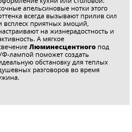
оформление кухни или столовой:
сочные апельсиновые нотки этого
оттенка всегда вызывают прилив сил
и всплеск приятных эмоций,
настраивают на жизнерадостность и
активность. А мягкое
Люминесцентного
свечение
под
УФ-лампой поможет создать
идеальную обстановку для теплых
душевных разговоров во время
ужина.