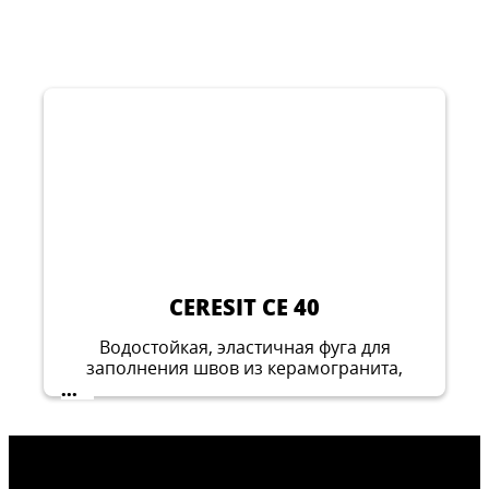
CERESIT CE 40
Водостойкая, эластичная фуга для
заполнения швов из керамогранита,
стекла, натурального камня и мраморной
...
плитки шириной от 1 до 8 мм.