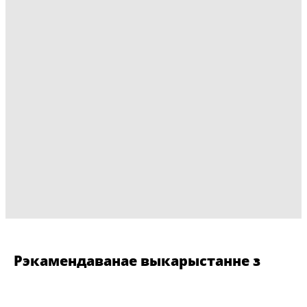
Рэкамендаванае выкарыстанне з