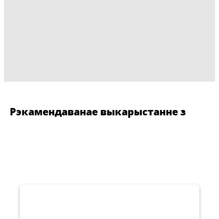
Рэкамендаванае выкарыстанне з