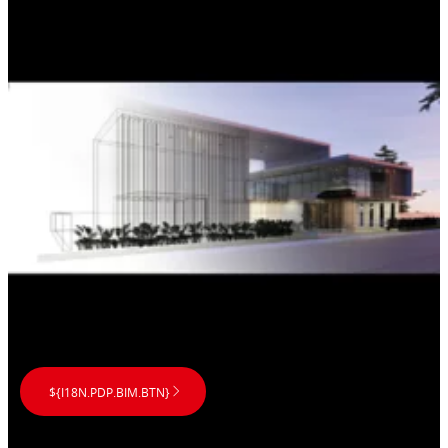
${I18N.PDP.BIM.BTN}