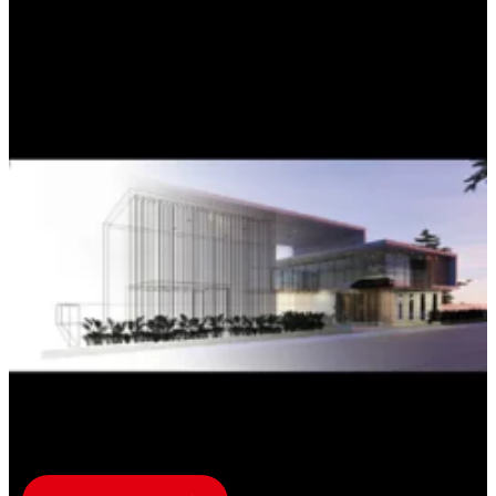
CERESIT CT 190
Смесь для приклеивания
теплоизоляционных материалов и
создания армирующего слоя.
...