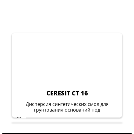
CERESIT CT 16
Дисперсия синтетических смол для
грунтования оснований под
тонкослойные минеральные, акриловые,
...
силикатно-силиконовые, силиконовые и
эластомерные штукатурки.