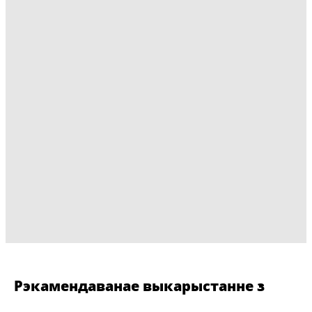
Рэкамендаванае выкарыстанне з